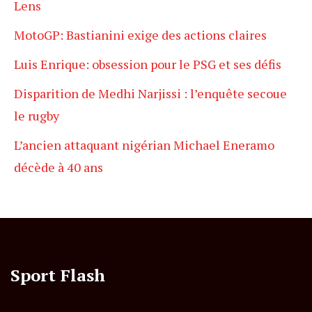
Lens
MotoGP: Bastianini exige des actions claires
Luis Enrique: obsession pour le PSG et ses défis
Disparition de Medhi Narjissi : l’enquête secoue
le rugby
L’ancien attaquant nigérian Michael Eneramo
décède à 40 ans
Sport Flash