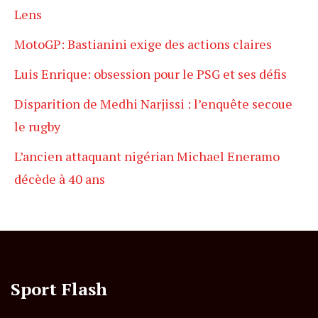
Lens
MotoGP: Bastianini exige des actions claires
Luis Enrique: obsession pour le PSG et ses défis
Disparition de Medhi Narjissi : l’enquête secoue
le rugby
L’ancien attaquant nigérian Michael Eneramo
décède à 40 ans
Sport Flash