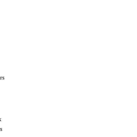
rs
x
s