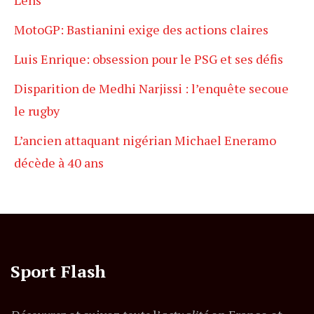
MotoGP: Bastianini exige des actions claires
Luis Enrique: obsession pour le PSG et ses défis
Disparition de Medhi Narjissi : l’enquête secoue
le rugby
L’ancien attaquant nigérian Michael Eneramo
décède à 40 ans
Sport Flash