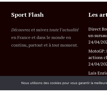
Sport Flash
Les ar
Direct Br
Découvrez
et suivez
toute
l’
actualité
un sursau
en France et dans le monde en
24/04/20
continu, partout et à
tout
moment.
MotoGP: B
actions c
24/04/20
Luis Enri
PSG et se
Nous utilisons des cookies pour vous garantir la meilleur
24/04/20
© Copyright lemagazineinfo.fr. Tous droits réserv