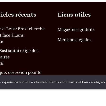
ticles récents
Liens utiles
est-Lens: Brest cherche
Magazines gratuits
t face à Lens
Mentions légales
26
astianini exige des
laires
26
que: obsession pour le
s défis
e expérience sur notre site web. Si vous continuez à utiliser ce site, n
26
és.