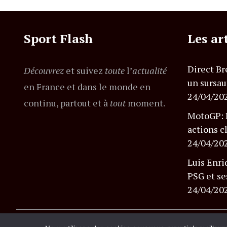
Sport Flash
Les ar
Direct Br
Découvrez
et suivez
toute
l’
actualité
un sursau
en France et dans le monde en
24/04/20
continu, partout et à
tout
moment.
MotoGP: B
actions c
24/04/20
Luis Enri
PSG et se
24/04/20
© Copyright lemagazineinfo.fr. Tous droits réserv