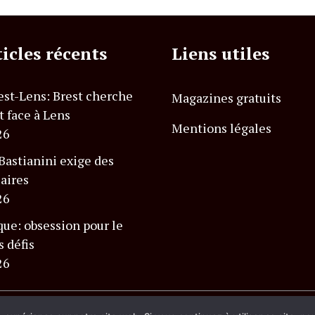
ticles récents
Liens utiles
est-Lens: Brest cherche
Magazines gratuits
t face à Lens
Mentions légales
26
astianini exige des
laires
26
que: obsession pour le
s défis
26
és.