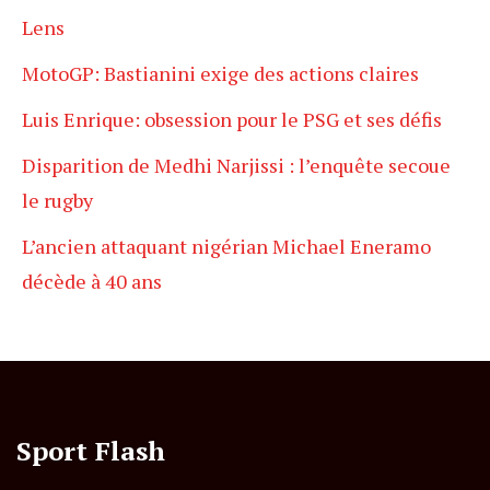
Lens
MotoGP: Bastianini exige des actions claires
Luis Enrique: obsession pour le PSG et ses défis
Disparition de Medhi Narjissi : l’enquête secoue
le rugby
L’ancien attaquant nigérian Michael Eneramo
décède à 40 ans
Sport Flash