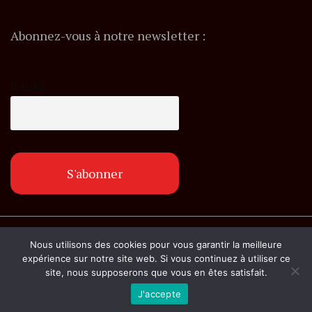
Abonnez-vous à notre newsletter :
E-mail
© Copyright lemagazineinfo.fr. Tous droits
Nous utilisons des cookies pour vous garantir la meilleure
réservés.
expérience sur notre site web. Si vous continuez à utiliser ce
site, nous supposerons que vous en êtes satisfait.
J'accepte