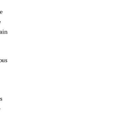
ue
e
ain
ous
es
e