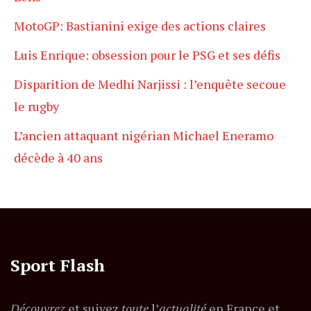
MotoGP: Bastianini exige des actions claires
Luis Enrique: obsession pour le PSG et ses défis
Disparition de Medhi Narjissi : l’enquête secoue
le rugby
L’ancien attaquant nigérian Michael Eneramo
décède à 40 ans
Sport Flash
Découvrez
et suivez
toute
l’
actualité
en France et