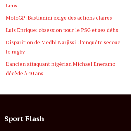
Lens
MotoGP: Bastianini exige des actions claires
Luis Enrique: obsession pour le PSG et ses défis
Disparition de Medhi Narjissi : l’enquête secoue
le rugby
L’ancien attaquant nigérian Michael Eneramo
décède à 40 ans
Sport Flash