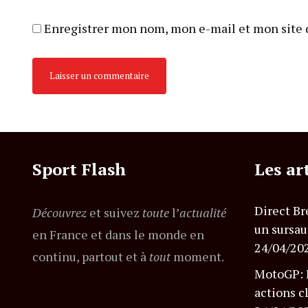
Enregistrer mon nom, mon e-mail et mon site 
Sport Flash
Les ar
Direct Br
Découvrez
et suivez
toute
l’
actualité
un sursau
en France et dans le monde en
24/04/20
continu, partout et à
tout
moment.
MotoGP: B
actions c