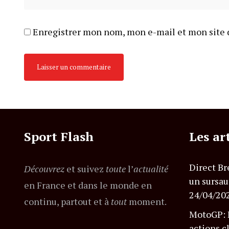
Enregistrer mon nom, mon e-mail et mon site 
Sport Flash
Les ar
Direct Br
Découvrez
et suivez
toute
l’
actualité
un sursau
en France et dans le monde en
24/04/20
continu, partout et à
tout
moment.
MotoGP: B
actions c