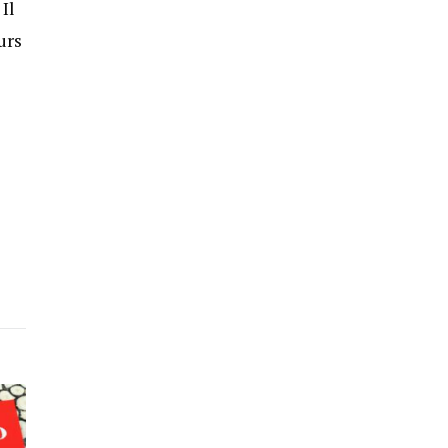
Il
urs