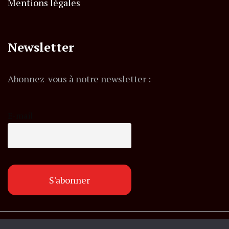
Mentions légales
Newsletter
Abonnez-vous à notre newsletter :
E-mail
© Copyright lemagazineinfo.fr. Tous droits