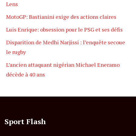
Lens
MotoGP: Bastianini exige des actions claires
Luis Enrique: obsession pour le PSG et ses défis
Disparition de Medhi Narjissi : l’enquête secoue
le rugby
L’ancien attaquant nigérian Michael Eneramo
décède à 40 ans
Sport Flash