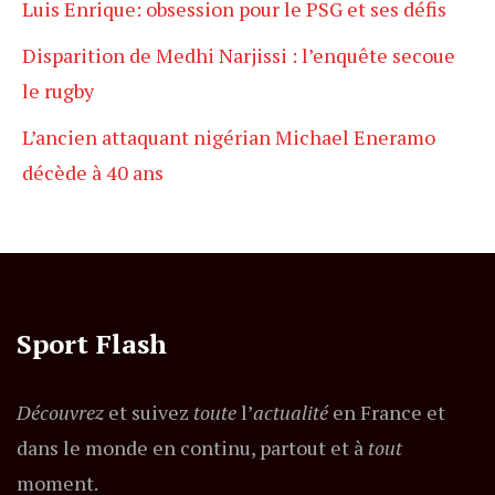
Luis Enrique: obsession pour le PSG et ses défis
Disparition de Medhi Narjissi : l’enquête secoue
le rugby
L’ancien attaquant nigérian Michael Eneramo
décède à 40 ans
Sport Flash
Découvrez
et suivez
toute
l’
actualité
en France et
dans le monde en continu, partout et à
tout
moment.