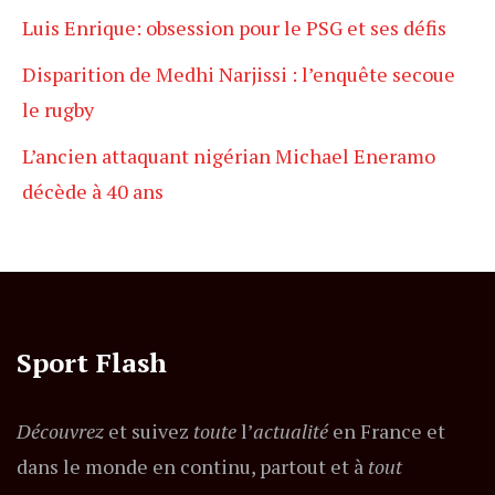
Luis Enrique: obsession pour le PSG et ses défis
Disparition de Medhi Narjissi : l’enquête secoue
le rugby
L’ancien attaquant nigérian Michael Eneramo
décède à 40 ans
Sport Flash
Découvrez
et suivez
toute
l’
actualité
en France et
dans le monde en continu, partout et à
tout