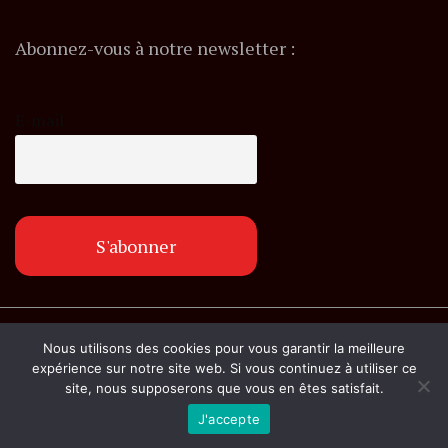
Abonnez-vous à notre newsletter :
E-mail
© Copyright lemagazineinfo.fr. Tous droits
Nous utilisons des cookies pour vous garantir la meilleure
réservés.
expérience sur notre site web. Si vous continuez à utiliser ce
site, nous supposerons que vous en êtes satisfait.
J'accepte