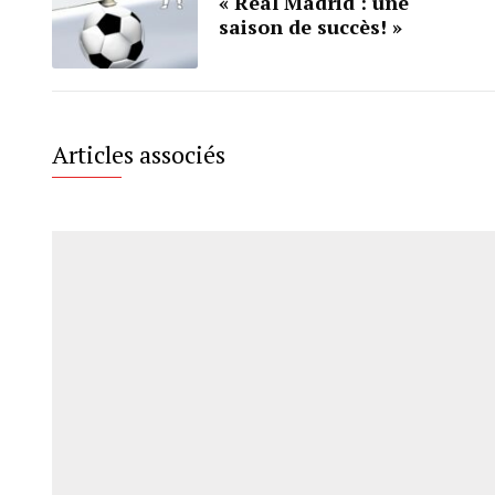
« Real Madrid : une
saison de succès! »
Articles associés