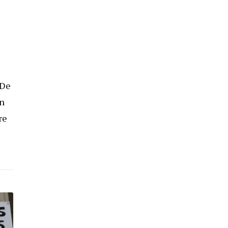
 De
on
re