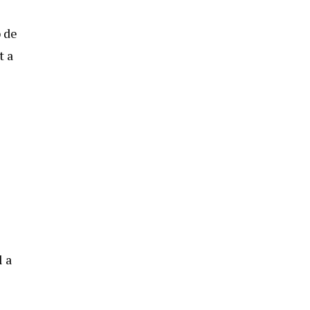
b de
t a
l a