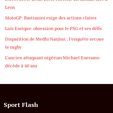
Lens
MotoGP: Bastianini exige des actions claires
Luis Enrique: obsession pour le PSG et ses défis
Disparition de Medhi Narjissi : l’enquête secoue
le rugby
L’ancien attaquant nigérian Michael Eneramo
décède à 40 ans
Sport Flash