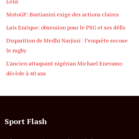
Lens
MotoGP: Bastianini exige des actions claires
Luis Enrique: obsession pour le PSG et ses défis
Disparition de Medhi Narjissi : l’enquête secoue
le rugby
L’ancien attaquant nigérian Michael Eneramo
décède à 40 ans
Sport Flash