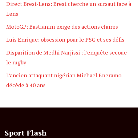
Direct Brest-Lens: Brest cherche un sursaut face à
Lens
MotoGP: Bastianini exige des actions claires
Luis Enrique: obsession pour le PSG et ses défis
Disparition de Medhi Narjissi : l’enquête secoue
le rugby
L’ancien attaquant nigérian Michael Eneramo
décède à 40 ans
Sport Flash