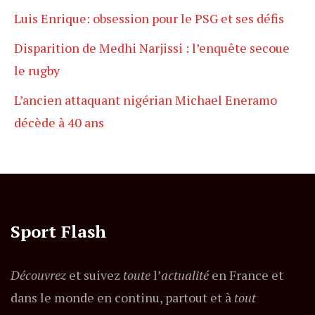
Luis Enrique: obsession pour le PSG et ses défis
Disparition de Medhi Narjissi : l’enquête secoue
le rugby
L’ancien attaquant nigérian Michael Eneramo
décède à 40 ans
Sport Flash
Découvrez
et suivez
toute
l’
actualité
en France et
dans le monde en continu, partout et à
tout