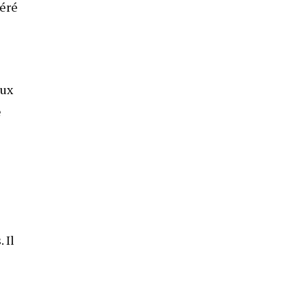
déré
eux
e
 Il