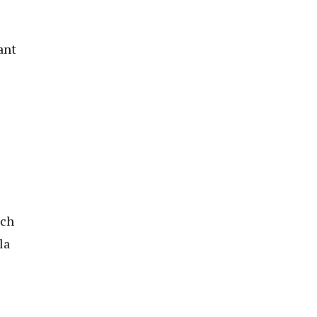
ant
tch
la