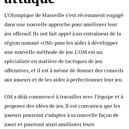
L’Olympique de Marseille s’est récemment engagé
dans une nouvelle approche pour améliorer leur
jeu offensif. Ils ont fait appel à un entraîneur de la
région nommé «OM» pour les aider à développer
une nouvelle méthode de jeu. L’OM est un
spécialiste en matière de tactiques de jeu
offensives, et il est à même de donner des conseils
aux joueurs et de les aider à perfectionner leur jeu.
OM a déjà commencé à travailler avec l’équipe et à
proposer des idées de jeu. Il est convaincu que les
joueurs pourront s’adapter à sa nouvelle façon de
jouer et pourront ainsi améliorer leurs