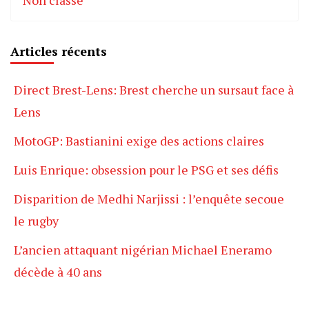
Articles récents
Direct Brest-Lens: Brest cherche un sursaut face à
Lens
MotoGP: Bastianini exige des actions claires
Luis Enrique: obsession pour le PSG et ses défis
Disparition de Medhi Narjissi : l’enquête secoue
le rugby
L’ancien attaquant nigérian Michael Eneramo
décède à 40 ans