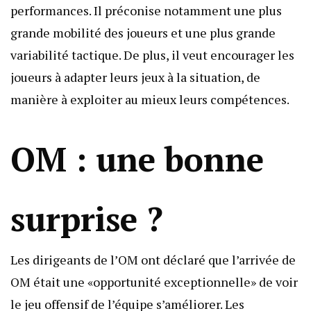
performances. Il préconise notamment une plus
grande mobilité des joueurs et une plus grande
variabilité tactique. De plus, il veut encourager les
joueurs à adapter leurs jeux à la situation, de
manière à exploiter au mieux leurs compétences.
OM : une bonne
surprise ?
Les dirigeants de l’OM ont déclaré que l’arrivée de
OM était une «opportunité exceptionnelle» de voir
le jeu offensif de l’équipe s’améliorer. Les