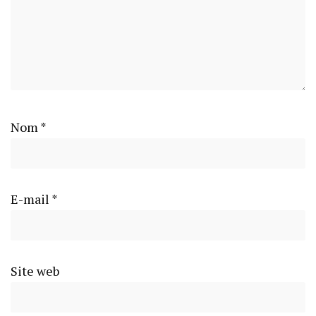
Nom
*
E-mail
*
Site web