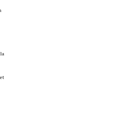
n
la
et