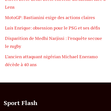
Lens
MotoGP: Bastianini exige des actions claires
Luis Enrique: obsession pour le PSG et ses défis
Disparition de Medhi Narjissi : l’enquête secoue
le rugby
L’ancien attaquant nigérian Michael Eneramo
décède à 40 ans
Sport Flash