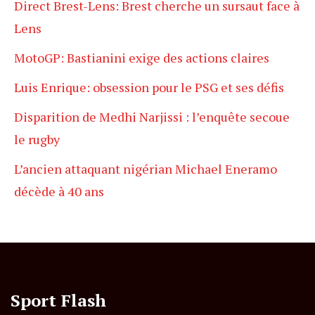
Direct Brest-Lens: Brest cherche un sursaut face à
Lens
MotoGP: Bastianini exige des actions claires
Luis Enrique: obsession pour le PSG et ses défis
Disparition de Medhi Narjissi : l’enquête secoue
le rugby
L’ancien attaquant nigérian Michael Eneramo
décède à 40 ans
Sport Flash