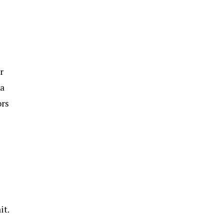
r
la
ors
e
it.