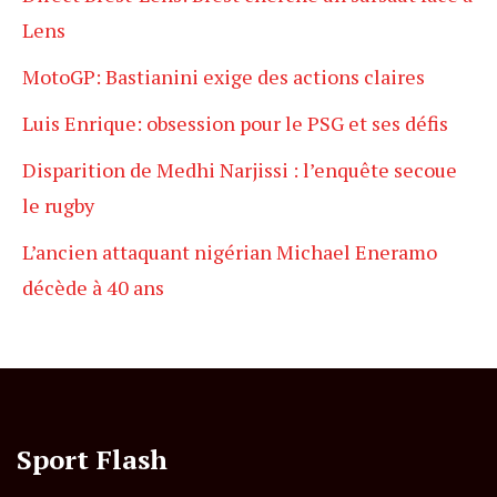
Lens
MotoGP: Bastianini exige des actions claires
Luis Enrique: obsession pour le PSG et ses défis
Disparition de Medhi Narjissi : l’enquête secoue
le rugby
L’ancien attaquant nigérian Michael Eneramo
décède à 40 ans
Sport Flash