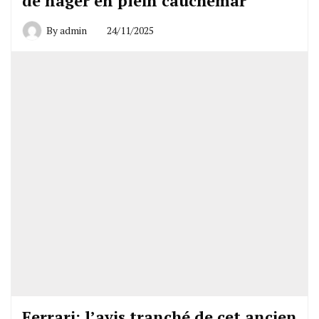
de nager en plein cauchemar
By
admin
24/11/2025
Ferrari: l’avis tranché de cet ancien