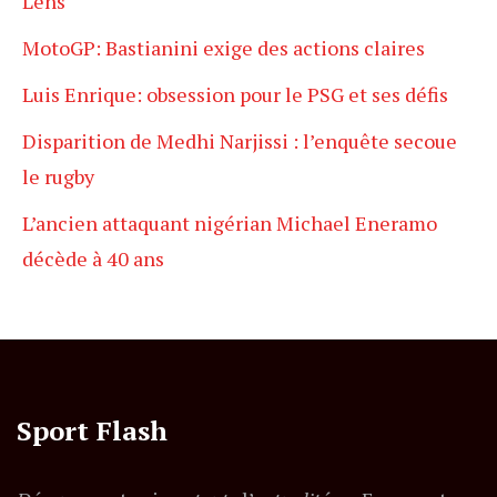
Lens
MotoGP: Bastianini exige des actions claires
Luis Enrique: obsession pour le PSG et ses défis
Disparition de Medhi Narjissi : l’enquête secoue
le rugby
L’ancien attaquant nigérian Michael Eneramo
décède à 40 ans
Sport Flash