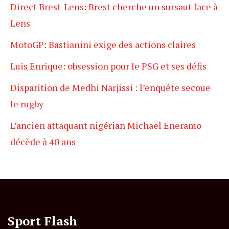
Direct Brest-Lens: Brest cherche un sursaut face à
Lens
MotoGP: Bastianini exige des actions claires
Luis Enrique: obsession pour le PSG et ses défis
Disparition de Medhi Narjissi : l’enquête secoue
le rugby
L’ancien attaquant nigérian Michael Eneramo
décède à 40 ans
Sport Flash