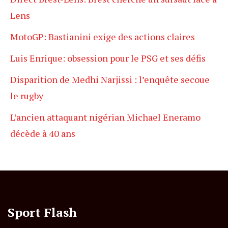
Lens
MotoGP: Bastianini exige des actions claires
Luis Enrique: obsession pour le PSG et ses défis
Disparition de Medhi Narjissi : l’enquête secoue
le rugby
L’ancien attaquant nigérian Michael Eneramo
décède à 40 ans
Sport Flash