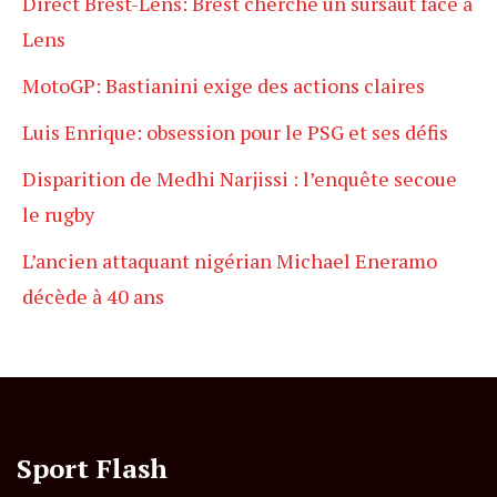
Direct Brest-Lens: Brest cherche un sursaut face à
Lens
MotoGP: Bastianini exige des actions claires
Luis Enrique: obsession pour le PSG et ses défis
Disparition de Medhi Narjissi : l’enquête secoue
le rugby
L’ancien attaquant nigérian Michael Eneramo
décède à 40 ans
Sport Flash