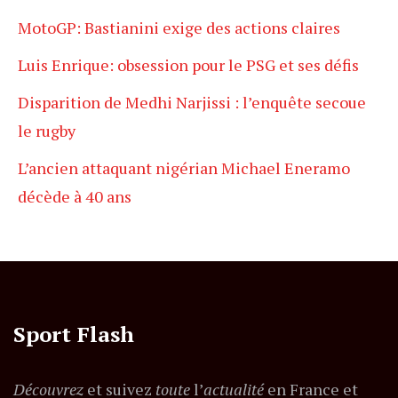
MotoGP: Bastianini exige des actions claires
Luis Enrique: obsession pour le PSG et ses défis
Disparition de Medhi Narjissi : l’enquête secoue
le rugby
L’ancien attaquant nigérian Michael Eneramo
décède à 40 ans
Sport Flash
Découvrez
et suivez
toute
l’
actualité
en France et