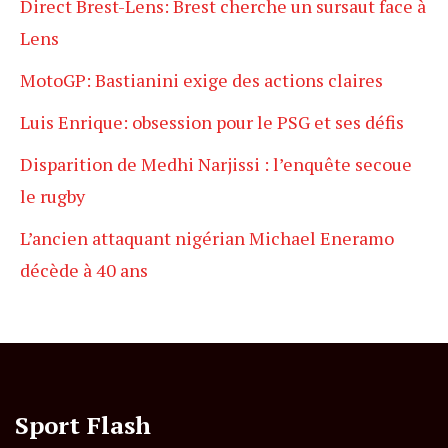
Direct Brest-Lens: Brest cherche un sursaut face à
Lens
MotoGP: Bastianini exige des actions claires
Luis Enrique: obsession pour le PSG et ses défis
Disparition de Medhi Narjissi : l’enquête secoue
le rugby
L’ancien attaquant nigérian Michael Eneramo
décède à 40 ans
Sport Flash