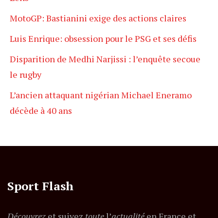
MotoGP: Bastianini exige des actions claires
Luis Enrique: obsession pour le PSG et ses défis
Disparition de Medhi Narjissi : l’enquête secoue
le rugby
L’ancien attaquant nigérian Michael Eneramo
décède à 40 ans
Sport Flash
Découvrez
et suivez
toute
l’
actualité
en France et