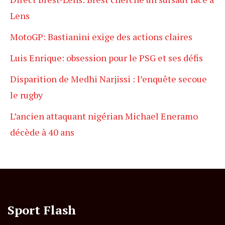
Lens
MotoGP: Bastianini exige des actions claires
Luis Enrique: obsession pour le PSG et ses défis
Disparition de Medhi Narjissi : l’enquête secoue
le rugby
L’ancien attaquant nigérian Michael Eneramo
décède à 40 ans
Sport Flash