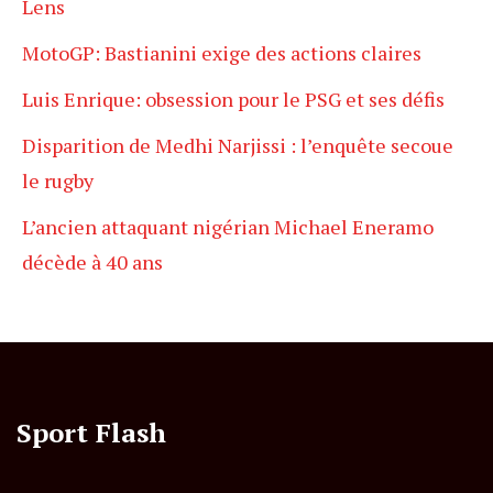
Lens
MotoGP: Bastianini exige des actions claires
Luis Enrique: obsession pour le PSG et ses défis
Disparition de Medhi Narjissi : l’enquête secoue
le rugby
L’ancien attaquant nigérian Michael Eneramo
décède à 40 ans
Sport Flash